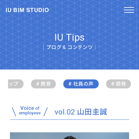
IU Tips
︱ブログ & コンテンツ︱
クショップ
# 教育
# 社員の声
# 開発
vol.02 山田圭誠