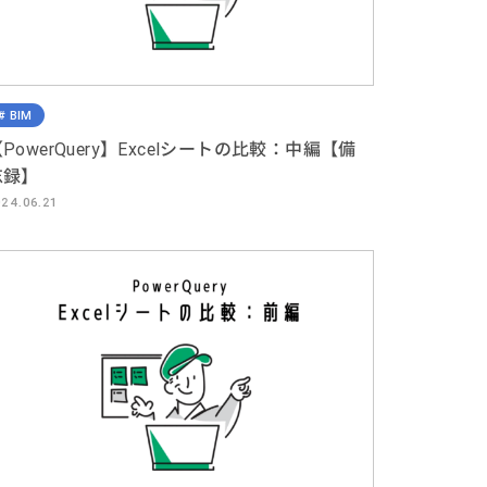
BIM
PowerQuery】Excelシートの比較：中編【備
忘録】
24.06.21