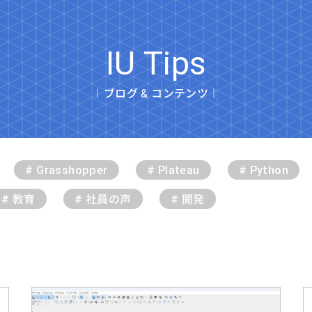
IU Tips
︱ブログ & コンテンツ︱
# Grasshopper
# Plateau
# Python
# 教育
# 社員の声
# 開発