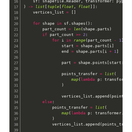
    sf
:
 shapefile
.
Reader
,
 transformer
:
 pyproj
)
-
>
list
[
tuple
[
float
,
float
]
]
:
    vertices_list 
=
[
]
for
 shape 
in
 sf
.
shapes
(
)
:
        part_count 
=
len
(
shape
.
parts
)
if
 part_count 
>=
2
:
for
 i 
in
range
(
part_count 
-
1
)
:
                start 
=
 shape
.
parts
[
i
]
                end 
=
 shape
.
parts
[
i 
+
1
]
                part 
=
 shape
.
points
[
start
:
end
                points_transfer 
=
list
(
map
(
lambda
 p
:
 transformer
)
                vertices_list
.
append
(
points_t
else
:
            points_transfer 
=
list
(
map
(
lambda
 p
:
 transformer
.
tra
)
            vertices_list
.
append
(
points_trans