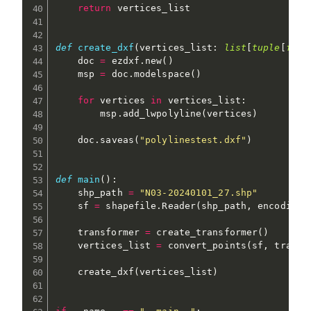
return
 vertices_list

def
create_dxf
(
vertices_list
:
list
[
tuple
[
floa
    doc 
=
 ezdxf
.
new
(
)
    msp 
=
 doc
.
modelspace
(
)
for
 vertices 
in
 vertices_list
:
        msp
.
add_lwpolyline
(
vertices
)
    doc
.
saveas
(
"polylinestest.dxf"
)
def
main
(
)
:
    shp_path 
=
"N03-20240101_27.shp"
    sf 
=
 shapefile
.
Reader
(
shp_path
,
 encoding
=
    transformer 
=
 create_transformer
(
)
    vertices_list 
=
 convert_points
(
sf
,
 transf
    create_dxf
(
vertices_list
)