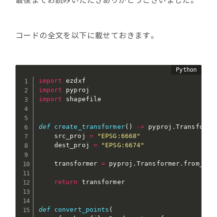
最後までお読みいただきありがとうございました。
コードの全文を以下に載せておきます。
import
import
import
 shapefile

def
create_transformer
(
)
-
>
 pyproj
.
Transforme
    src_proj 
=
"EPSG:6668"
    dest_proj 
=
"EPSG:6674"
    transformer 
=
 pyproj
.
Transformer
.
from_crs
return
 transformer

def
convert_points
(