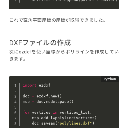
これで直角平面座標の座標が取得できました。
DXFファイルの作成
次にezdxfを使い座標からポリラインを作成してい
きます。
import
 ezdxf

doc 
=
 ezdxf
.
new
(
)
msp 
=
 doc
.
modelspace
(
)
for
 vertices 
in
 vertices_list
:
    msp
.
add_lwpolyline
(
vertices
)
    doc
.
saveas
(
"polylines.dxf"
)