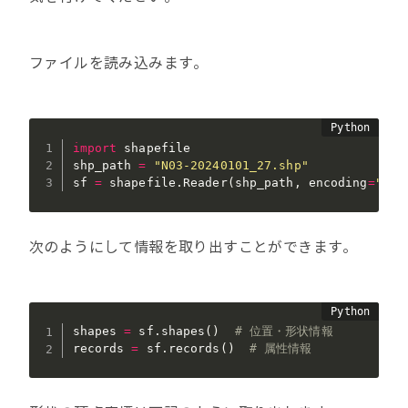
ファイルを読み込みます。
import
 shapefile

shp_path 
=
"N03-20240101_27.shp"
sf 
=
 shapefile
.
Reader
(
shp_path
,
 encoding
=
"utf
次のようにして情報を取り出すことができます。
shapes 
=
 sf
.
shapes
(
)
# 位置・形状情報
records 
=
 sf
.
records
(
)
# 属性情報