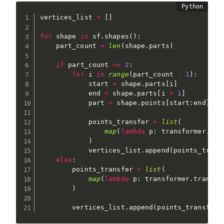
vertices_list 
=
[
]
for
 shape 
in
 sf
.
shapes
(
)
:
    part_count 
=
len
(
shape
.
parts
)
if
 part_count 
>=
2
:
for
 i 
in
range
(
part_count 
-
1
)
:
            start 
=
 shape
.
parts
[
i
]
            end 
=
 shape
.
parts
[
i 
+
1
]
            part 
=
 shape
.
points
[
start
:
end
]
            points_transfer 
=
list
(
map
(
lambda
 p
:
 transformer
.
tra
)
            vertices_list
.
append
(
points_trans
else
:
        points_transfer 
=
list
(
map
(
lambda
 p
:
 transformer
.
transfo
)
        vertices_list
.
append
(
points_transfer
)