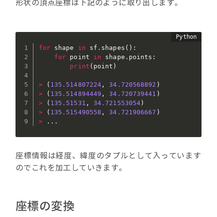
形状の頂点座標は下記のように取り出します。
for
 shape 
in
 sf
.
shapes
(
)
:
for
 point 
in
 shape
.
points
:
print
(
point
)
>
(
135.514807224
,
34.720568892
)
>
(
135.514894449
,
34.720739441
)
>
(
135.51531
,
34.721553054
)
>
(
135.515490558
,
34.721906667
)
>
.
.
.
座標情報は経度、緯度のタプルとして入っています
のでこれを加工していきます。
座標の変換