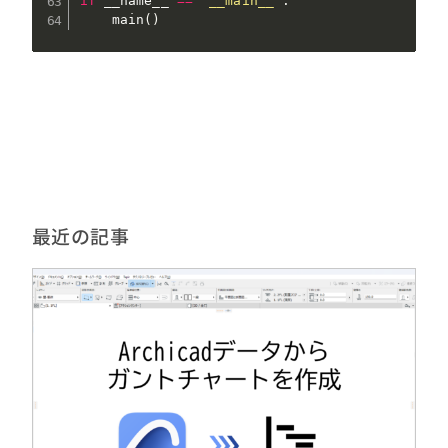
if
 __name__ 
==
"__main__"
:
    main
(
)
最近の記事