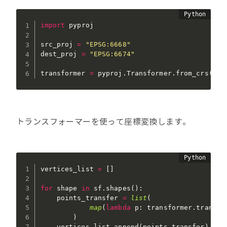
import
 pyproj

src_proj 
=
"EPSG:6668"
dest_proj 
=
"EPSG:6674"
transformer 
=
 pyproj
.
Transformer
.
from_crs
(
src
トランスフォーマーを使って座標変換します。
vertices_list 
=
[
]
for
 shape 
in
 sf
.
shapes
(
)
:
    points_transfer 
=
list
(
map
(
lambda
 p
:
 transformer
.
transfo
)
    vertices_list
.
append
(
points_transfer
)