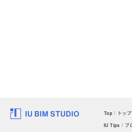
Top
︱トップ
IU Tips
︱ブ