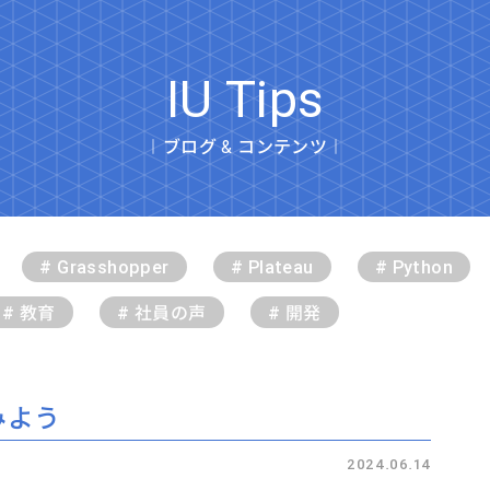
IU Tips
︱ブログ & コンテンツ︱
# Grasshopper
# Plateau
# Python
# 教育
# 社員の声
# 開発
みよう
2024.06.14