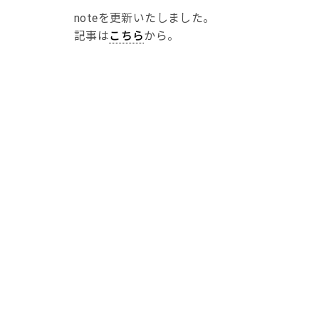
noteを更新いたしました。
記事は
こちら
から。