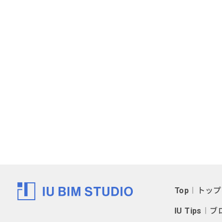
Top
︱トップ
IU Tips
︱ブ