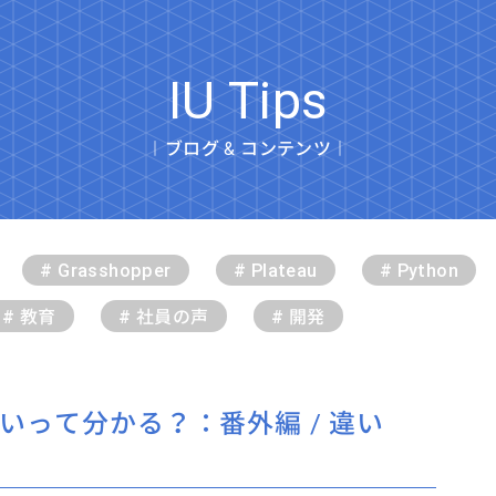
IU Tips
︱ブログ & コンテンツ︱
# Grasshopper
# Plateau
# Python
# 教育
# 社員の声
# 開発
違いって分かる？：番外編 / 違い