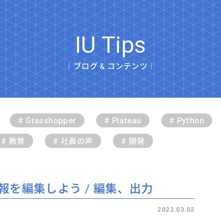
IU Tips
︱ブログ & コンテンツ︱
# Grasshopper
# Plateau
# Python
# 教育
# 社員の声
# 開発
情報を編集しよう / 編集、出力
2022.03.02