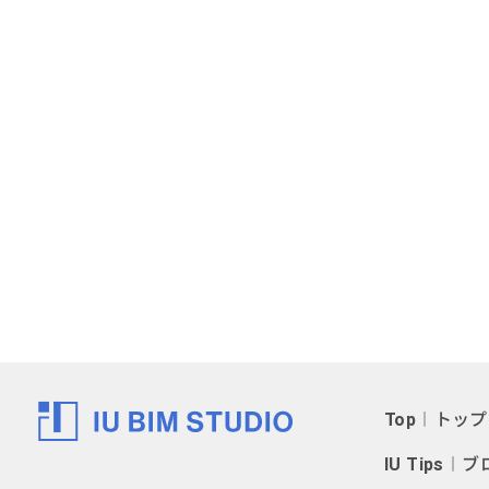
Top
︱トップ
IU Tips
︱ブ