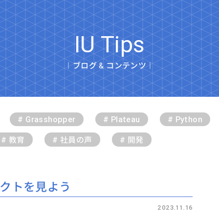
IU Tips
︱ブログ & コンテンツ︱
# Grasshopper
# Plateau
# Python
# 教育
# 社員の声
# 開発
ジェクトを見よう
2023.11.16