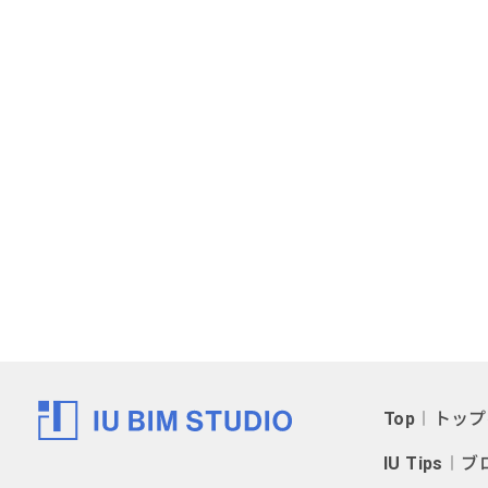
Top
︱トップ
IU Tips
︱ブ